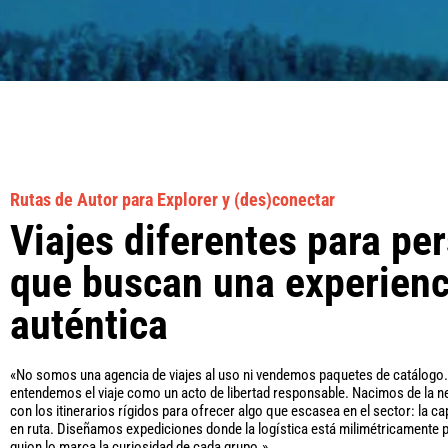
Rutas de Autor para Explorer y (des)conectar
Viajes diferentes para pe
que buscan una experienc
auténtica
«No somos una agencia de viajes al uso ni vendemos paquetes de catálogo
entendemos el viaje como un acto de libertad responsable. Nacimos de la 
con los itinerarios rígidos para ofrecer algo que escasea en el sector: la ca
en ruta. Diseñamos expediciones donde la logística está milimétricamente pl
guion lo marca la curiosidad de cada grupo.»