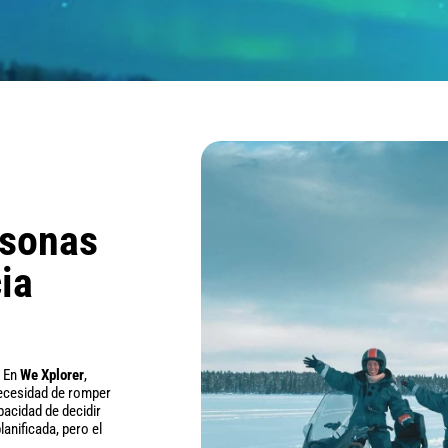
rsonas
ia
. En
We Xplorer
,
necesidad de romper
pacidad de decidir
anificada, pero el