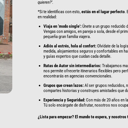
quieren?’.
*Si te identificas con esto,
estás en el lugar perfecto
.
en realidad:
Viaja en ‘modo single’:
Únete a un grupo reducido d
Vengas con amigos, en pareja o sola, desde el prim
pequeña gran familia viajera.
Adiós al estrés, hola al confort:
Olvídate de la logí
medida, alojamientos seguros y confortables en ha
y guías expertos que cuidan cada detalle.
Rutas de Autor sin intermediarios:
Trabajamos man
nos permite ofrecerte itinerarios flexibles pero pe
encontrarás en agencias convencionales.
Grupos que crean lazos:
Al ser grupos reducidos, n
compartes historias y construyes amistades que d
Experiencia y Seguridad:
Con más de 20 años en la
Tú solo encárgate de disfrutar, nosotros nos ocup
¿Lista para empezar? El mundo te espera, y nosotros