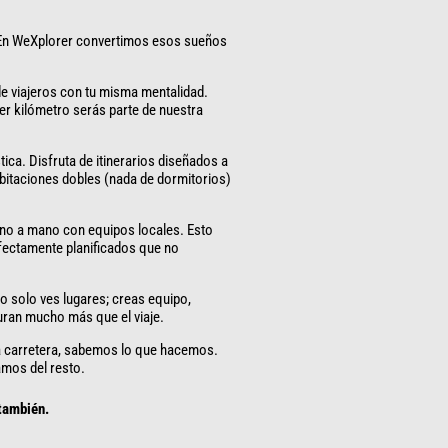
 En WeXplorer convertimos esos sueños
e viajeros con tu misma mentalidad.
er kilómetro serás parte de nuestra
stica. Disfruta de itinerarios diseñados a
bitaciones dobles (nada de dormitorios)
o a mano con equipos locales. Esto
rfectamente planificados que no
o solo ves lugares; creas equipo,
uran mucho más que el viaje.
 carretera, sabemos lo que hacemos.
amos del resto.
 también.