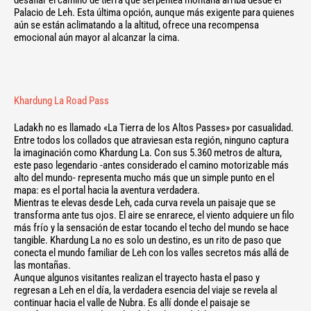
desafiar el camino de tierra que serpentea montaña arriba desde el
Palacio de Leh. Esta última opción, aunque más exigente para quienes
aún se están aclimatando a la altitud, ofrece una recompensa
emocional aún mayor al alcanzar la cima.
Khardung La Road Pass
Ladakh no es llamado «La Tierra de los Altos Passes» por casualidad.
Entre todos los collados que atraviesan esta región, ninguno captura
la imaginación como Khardung La. Con sus 5.360 metros de altura,
este paso legendario -antes considerado el camino motorizable más
alto del mundo- representa mucho más que un simple punto en el
mapa: es el portal hacia la aventura verdadera.
Mientras te elevas desde Leh, cada curva revela un paisaje que se
transforma ante tus ojos. El aire se enrarece, el viento adquiere un filo
más frío y la sensación de estar tocando el techo del mundo se hace
tangible. Khardung La no es solo un destino, es un rito de paso que
conecta el mundo familiar de Leh con los valles secretos más allá de
las montañas.
Aunque algunos visitantes realizan el trayecto hasta el paso y
regresan a Leh en el día, la verdadera esencia del viaje se revela al
continuar hacia el valle de Nubra. Es allí donde el paisaje se