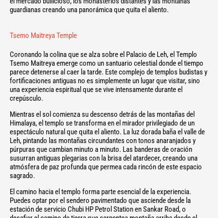
el mercado bullicioso, los monasterios distantes y las montañas
guardianas creando una panorámica que quita el aliento.
Tsemo Maitreya Temple
Coronando la colina que se alza sobre el Palacio de Leh, el Templo
Tsemo Maitreya emerge como un santuario celestial donde el tiempo
parece detenerse al caer la tarde. Este complejo de templos budistas y
fortificaciones antiguas no es simplemente un lugar que visitar, sino
una experiencia espiritual que se vive intensamente durante el
crepúsculo.
Mientras el sol comienza su descenso detrás de las montañas del
Himalaya, el templo se transforma en el mirador privilegiado de un
espectáculo natural que quita el aliento. La luz dorada baña el valle de
Leh, pintando las montañas circundantes con tonos anaranjados y
púrpuras que cambian minuto a minuto. Las banderas de oración
susurran antiguas plegarias con la brisa del atardecer, creando una
atmósfera de paz profunda que permea cada rincón de este espacio
sagrado.
El camino hacia el templo forma parte esencial de la experiencia.
Puedes optar por el sendero pavimentado que asciende desde la
estación de servicio Chubi HP Petrol Station en Sankar Road, o