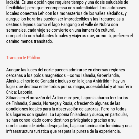
ladakhí. Es una opción que requiere tiempo y una dosis saludable de
flexibilidad, pero que recompensa con autenticidad. Los autobuses
locales conectan Leh con los monasterios de los valles aledaños, y
aunque los horarios pueden ser impredecibles y las frecuencias a
destinos lejanos como el lago Pangong o el valle de Nubra son
semanales, cada viaje se convierte en una inmersión cultural,
compartido con habitantes locales y viajeros que, como tú, prefieren el
camino menos transitado.
Transporte Público
Aunque las luces del norte pueden admirarse en diversas regiones
cercanas a los polos magnéticos —como Islandia, Groenlandia,
Alaska, el norte de Canadá e incluso en la lejana Antártida— hay un
lugar que destaca entre todos por su magia, accesibilidad y atmósfera
única: Laponia.
Situada en el corazón del Ártico europeo, Laponia abarca territorios
de Finlandia, Suecia, Noruega y Rusia, ofreciendo algunas de las
condiciones ideales para la observación de auroras. Pero no todos
los lugares son iguales. La Laponia finlandesa y sueca, en particular,
se han consolidado como destinos privilegiados gracias a su
combinación de cielos despejados, baja contaminación lumínica y una
infraestructura turística que respeta la pureza de la experiencia.