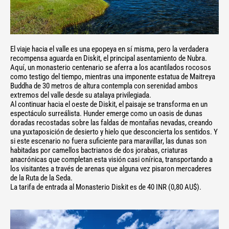
El viaje hacia el valle es una epopeya en sí misma, pero la verdadera
recompensa aguarda en Diskit, el principal asentamiento de Nubra.
Aquí, un monasterio centenario se aferra a los acantilados rocosos
como testigo del tiempo, mientras una imponente estatua de Maitreya
Buddha de 30 metros de altura contempla con serenidad ambos
extremos del valle desde su atalaya privilegiada.
Al continuar hacia el oeste de Diskit, el paisaje se transforma en un
espectáculo surreálista. Hunder emerge como un oasis de dunas
doradas recostadas sobre las faldas de montañas nevadas, creando
una yuxtaposición de desierto y hielo que desconcierta los sentidos. Y
si este escenario no fuera suficiente para maravillar, las dunas son
habitadas por camellos bactrianos de dos jorabas, criaturas
anacrónicas que completan esta visión casi onírica, transportando a
los visitantes a través de arenas que alguna vez pisaron mercaderes
de la Ruta de la Seda.
La tarifa de entrada al Monasterio Diskit es de 40 INR (0,80 AU$).