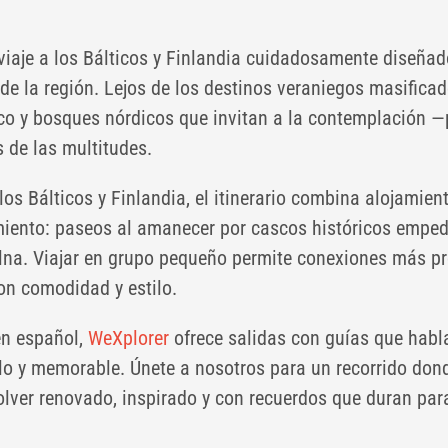
 viaje a los Bálticos y Finlandia cuidadosamente diseña
e la región. Lejos de los destinos veraniegos masificado
tico y bosques nórdicos que invitan a la contemplación 
s de las multitudes.
os Bálticos y Finlandia, el itinerario combina alojamien
iento: paseos al amanecer por cascos históricos emped
Vilna. Viajar en grupo pequeño permite conexiones más pro
on comodidad y estilo.
 en español,
WeXplorer
ofrece salidas con guías que habl
lo y memorable. Únete a nosotros para un recorrido dond
olver renovado, inspirado y con recuerdos que duran par