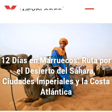
Ir
al
contenido
VIAJES EN GRUPO
12 Días en Marruecos: Ruta por
el Desierto del Sáhara,
Ciudades Imperiales y la Costa
Atlántica