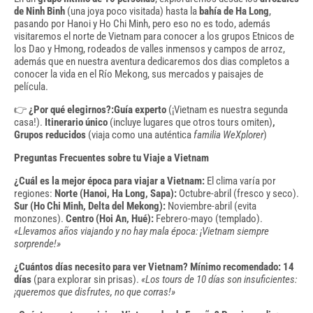
de Ninh Binh
(una joya poco visitada) hasta la
bahía de Ha Long
,
pasando por Hanoi y Ho Chi Minh, pero eso no es todo, además
visitaremos el norte de Vietnam para conocer a los grupos Etnicos de
los Dao y Hmong, rodeados de valles inmensos y campos de arroz,
además que en nuestra aventura dedicaremos dos dias completos a
conocer la vida en el Río Mekong, sus mercados y paisajes de
película.
👉
¿Por qué elegirnos?:
Guía experto
(¡Vietnam es nuestra segunda
casa!).
Itinerario único
(incluye lugares que otros tours omiten)
,
Grupos reducidos
(viaja como una auténtica
familia WeXplorer
)
Preguntas Frecuentes sobre tu Viaje a Vietnam
¿Cuál es la mejor época para viajar a Vietnam:
El clima varía por
regiones:
Norte (Hanoi, Ha Long, Sapa):
Octubre-abril (fresco y seco).
Sur (Ho Chi Minh, Delta del Mekong):
Noviembre-abril (evita
monzones).
Centro (Hoi An, Hué):
Febrero-mayo (templado).
«Llevamos años viajando y no hay mala época: ¡Vietnam siempre
sorprende!»
¿Cuántos días necesito para ver Vietnam?
Mínimo recomendado: 14
días
(para explorar sin prisas).
«Los tours de 10 días son insuficientes:
¡queremos que disfrutes, no que corras!»