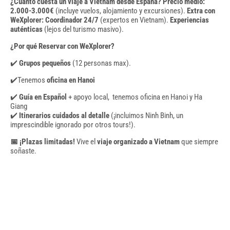
¿Cuánto cuesta un viaje a Vietnam desde España?
Precio medio:
2.000-3.000€
(incluye vuelos, alojamiento y excursiones).
Extra con
WeXplorer:
Coordinador 24/7
(expertos en Vietnam).
Experiencias
auténticas
(lejos del turismo masivo).
¿Por qué Reservar con WeXplorer?
✔️
Grupos pequeños
(12 personas max).
✔️Tenemos
oficina en Hanoi
✔️
Guía en Español
+ apoyo local, tenemos oficina en Hanoi y Ha
Giang
✔️
Itinerarios cuidados al detalle
(¡incluimos Ninh Binh, un
imprescindible ignorado por otros tours!).
📅 ¡Plazas limitadas!
Vive el
viaje organizado a Vietnam
que siempre
soñaste.