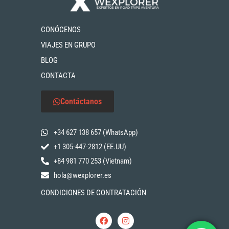
CONÓCENOS
VIAJES EN GRUPO
BLOG
CONTACTA
Contáctanos
+34 627 138 657 (WhatsApp)
+1 305-447-2812 (EE.UU)
+84 981 770 253 (Vietnam)
hola@wexplorer.es
CONDICIONES DE CONTRATACIÓN
F
I
a
n