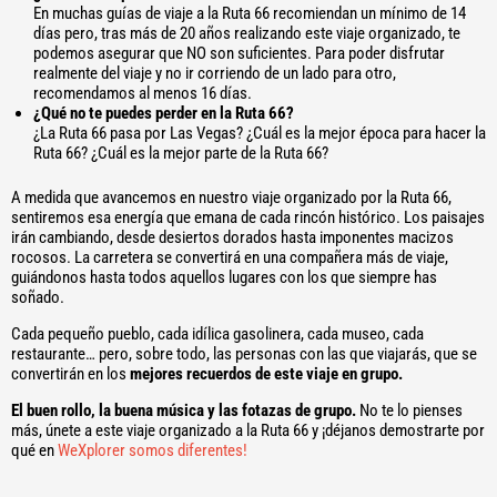
En muchas guías de viaje a la Ruta 66 recomiendan un mínimo de 14
días pero, tras más de 20 años realizando este viaje organizado, te
podemos asegurar que NO son suficientes. Para poder disfrutar
realmente del viaje y no ir corriendo de un lado para otro,
recomendamos al menos 16 días.
¿Qué no te puedes perder en la Ruta 66?
¿La Ruta 66 pasa por Las Vegas? ¿Cuál es la mejor época para hacer la
Ruta 66? ¿Cuál es la mejor parte de la Ruta 66?
A medida que avancemos en nuestro viaje organizado por la Ruta 66,
sentiremos esa energía que emana de cada rincón histórico. Los paisajes
irán cambiando, desde desiertos dorados hasta imponentes macizos
rocosos. La carretera se convertirá en una compañera más de viaje,
guiándonos hasta todos aquellos lugares con los que siempre has
soñado.
Cada pequeño pueblo, cada idílica gasolinera, cada museo, cada
restaurante… pero, sobre todo, las personas con las que viajarás, que se
convertirán en los
mejores recuerdos de este viaje en grupo.
El buen rollo, la buena música y las fotazas de grupo.
No te lo pienses
más, únete a este viaje organizado a la Ruta 66 y ¡déjanos demostrarte por
qué en
WeXplorer somos diferentes!