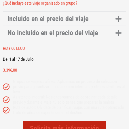
¿Qué incluye este viaje organizado en grupo?
Incluido en el precio del viaje
No incluido en el precio del viaje
Ruta 66 EEUU
Del 1 al 17 de Julio
3.396,00
Grupos de viajeros afines: Aplicamos un proceso de selección
previo para garantizar un equipo con intereses y ritmos similares al
tuyo.
Asistencia integral: Nos encargamos de coordinar cada detalle
previo y durante el viaje; tú solo tienes que preparar la maleta
Ruta de autor: Olvídate de planificar; viajas con una ruta optimizada
fruto de años de experiencia en el destino.
Solicita más información