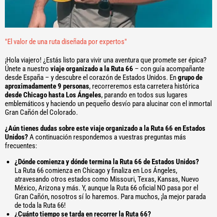
"El valor de una ruta diseñada por expertos"
¡Hola viajero! ¿Estás listo para vivir una aventura que promete ser épica?
Únete a nuestro
viaje organizado a la Ruta 66
– con guía acompañante
desde España – y descubre el corazón de Estados Unidos. En
grupo de
aproximadamente 9 personas
, recorreremos esta carretera histórica
desde Chicago hasta Los Ángeles
, parando en todos sus lugares
emblemáticos y haciendo un pequeño desvío para alucinar con el inmortal
Gran Cañón del Colorado.
¿Aún tienes dudas sobre este viaje organizado a la Ruta 66 en Estados
Unidos?
A continuación respondemos a vuestras preguntas más
frecuentes:
¿Dónde comienza y dónde termina la Ruta 66 de Estados Unidos?
La Ruta 66 comienza en Chicago y finaliza en Los Ángeles,
atravesando otros estados como Missouri, Texas, Kansas, Nuevo
México, Arizona y más. Y, aunque la Ruta 66 oficial NO pasa por el
Gran Cañón, nosotros sí lo haremos. Para muchos, ¡la mejor parada
de toda la Ruta 66!
¿Cuánto tiempo se tarda en recorrer la Ruta 66?