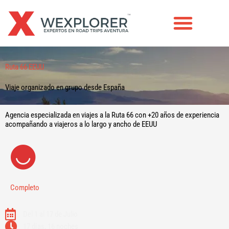
Ir
al
contenido
VIAJES EN GRUPO
Ruta 66 EEUU
Viaje organizado en grupo desde España
Agencia especializada en viajes a la Ruta 66 con +20 años de experiencia
acompañando a viajeros a lo largo y ancho de EEUU
Completo
Del 1 al 17 de Julio
17 días, 16 noches