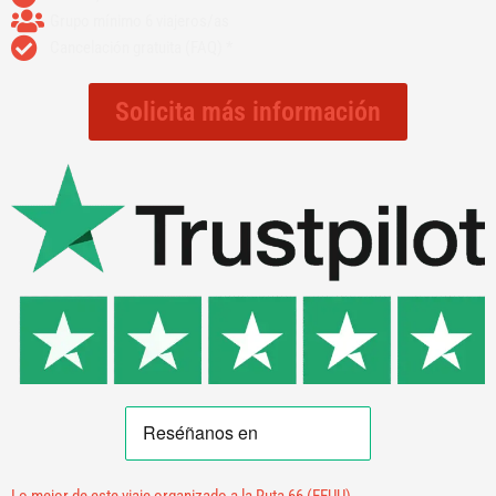
Grupo mínimo 6 viajeros/as
Cancelación gratuita (FAQ) *
Solicita más información
Lo mejor de este viaje organizado a la Ruta 66 (EEUU)