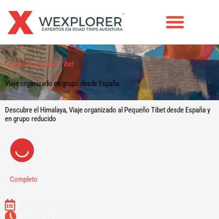
Ir
al
contenido
VIAJES EN GRUPO
Ladakh El pequeño Tibet
Viaje organizado en grupo desde España
Descubre el Himalaya, Viaje organizado al Pequeño Tibet desde España y
en grupo reducido
Completo
Del 1 al 16 de Julio
16 días, 15 noches