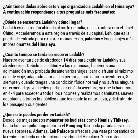
¿Aún tienes dudas sobre este viaje organizado a Ladakh en el Himalaya?
A continuación respondemos a tus preguntas más frecuentes:
¿Dónde se encuentra Ladakh y cómo llegar?
Ladakh es una región ubicada al norte de
India
, en la frontera con el Tíbet
Chino. Accederemos a esta región a través de su capital,
Leh
, que es la
puerta de entrada para explorar monasterios,
palacios
y los paisajes más
impresionantes del
Himalaya
.
¿Cuánto tiempo se tarda en recorrer Ladakh?
Nuestra aventura es de alrededor
14 días
para explorar
Ladakh
y sus
alrededores. Debido a la altitud y a las distancias, hacemos una
aclimatación muy probada durante varios viajes, para disfrutar al máximo
de este viaje, adaptado a todas las personas con espíritu aventurero, SI,
siempre y cuando tengas una condición física normal y no sufras ninguna
enfermedad grave puedes participar en ésta aventura, ya que la hacemos
en 4×4 para acceder a todos los rincones y realizamos caminatas suaves
adaptadas a todos los públicos que les guste la naturaleza, y disfrutar de
los paisajes y sus gentes.
¿Qué no te puedes perder en Ladakh?
Desde los majestuosos
monasterios budistas
como
Hemis
y
Thiksey
,
hasta los tranquilos
lagos
como el
Pangong Tso
, cada parada será una
nueva sorpresa. Además,
Leh Palace
te ofrecerá una vista panorámica de
la región, rodeada por los picos nevados del Himalaya. Y no olvides la