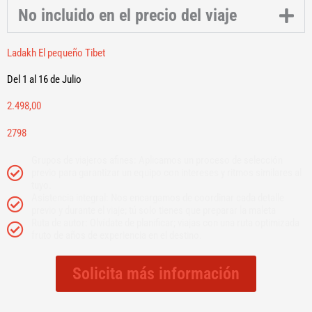
No incluido en el precio del viaje
Ladakh El pequeño Tibet
Del 1 al 16 de Julio
2.498,00
2798
Grupos de viajeros afines: Aplicamos un proceso de selección
previo para garantizar un equipo con intereses y ritmos similares al
tuyo.
Asistencia integral: Nos encargamos de coordinar cada detalle
previo y durante el viaje; tú solo tienes que preparar la maleta
Ruta de autor: Olvídate de planificar; viajas con una ruta optimizada
fruto de años de experiencia en el destino.
Solicita más información